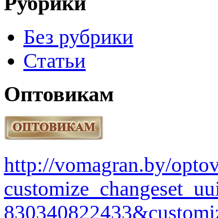
Рубрики
Без рубрики
Статьи
Оптовикам
http://vomagran.by/opt
customize_changeset_uu
830340822433&customiz