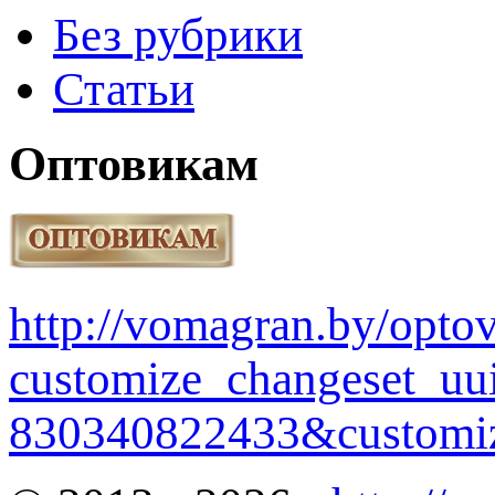
Без рубрики
Статьи
Оптовикам
http://vomagran.by/opt
customize_changeset_uu
830340822433&customiz