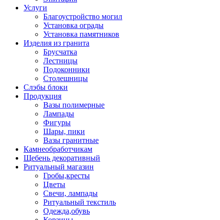
Услуги
Благоустройство могил
Установка ограды
Установка памятников
Изделия из гранита
Брусчатка
Лестницы
Подоконники
Столешницы
Слэбы блоки
Продукция
Вазы полимерные
Лампады
Фигуры
Шары, пики
Вазы гранитные
Камнеобработчикам
Щебень декоративный
Ритуальный магазин
Гробы,кресты
Цветы
Свечи, лампады
Ритуальный текстиль
Одежда,обувь
Корзины