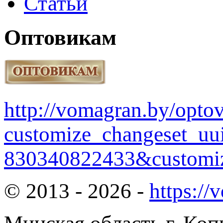
Статьи
Оптовикам
http://vomagran.by/opt
customize_changeset_uu
830340822433&customiz
© 2013 - 2026 -
https://