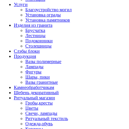
Услуги
Благоустройство могил
Установка ограды
Установка памятников
Изделия из гранита
Брусчатка
Лестницы
Подоконники
Столешницы
Слэбы блоки
Продукция
Вазы полимерные
Лампады
Фигуры
Шары, пики
Вазы гранитные
Камнеобработчикам
Щебень декоративный
Ритуальный магазин
Гробы,кресты
Цветы
Свечи, лампады
Ритуальный текстиль
Одежда,обувь
Корзины