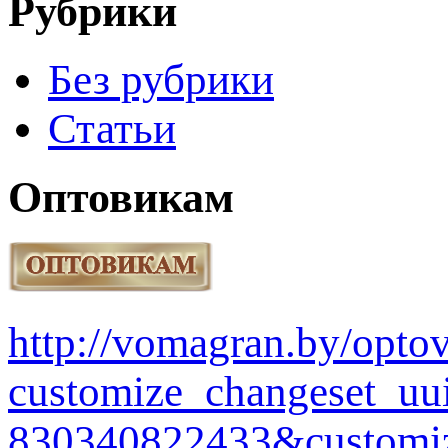
Рубрики
Без рубрики
Статьи
Оптовикам
http://vomagran.by/opt
customize_changeset_uu
830340822433&customiz