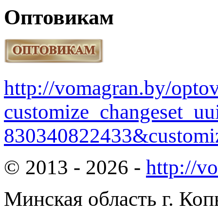
Оптовикам
http://vomagran.by/opt
customize_changeset_uu
830340822433&customiz
© 2013 - 2026 -
http://v
Минская область г. Коп