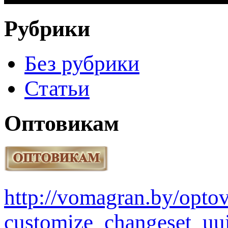
Рубрики
Без рубрики
Статьи
Оптовикам
http://vomagran.by/opt
customize_changeset_uu