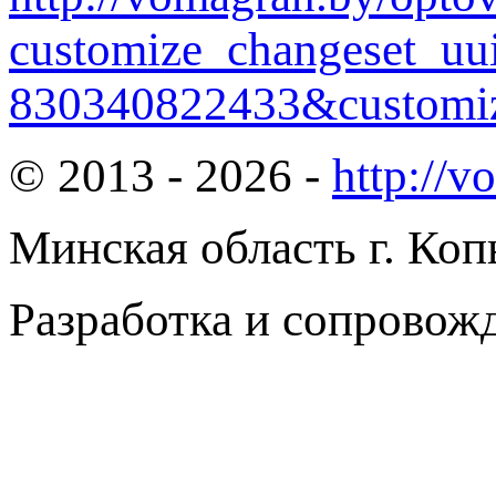
customize_changeset_uu
830340822433&customiz
© 2013 - 2026 -
http://v
Минская область г. Коп
Разработка и сопровож